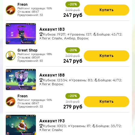
Freon
-20%
Рейтинг продавца: 96%
Купить
309 руб
Отзывов: 68147
руб
247
Предложений: 53
Аккаунт 183
🏆Кубков: 19217; ⭐Уровень: 137; 💪Бойцов: 43/72;
⚡Леги: Спайк, Амбер, Ворон;
Great Shop
-20%
Рейтинг продавца: 98%
Купить
309 руб
Отзывов: 68069
руб
247
Предложений: 83
Аккаунт 188
🏆Кубков: 12334; ⭐Уровень: 83; 💪Бойцов: 41/72;
⚡Леги: Ворон;
Freon
-20%
Рейтинг продавца: 96%
Купить
349 руб
Отзывов: 68147
руб
279
Предложений: 53
Аккаунт 193
🏆Кубков: 10123; ⭐Уровень: 117; 💪Бойцов: 35/72;
⚡Леги: Спайк;