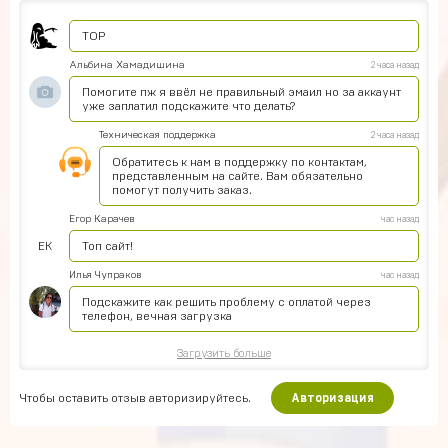
Pizdavam
4 часа назад
TOP
Альбина Хамадишина
2 часа назад
Помогите пж я ввёл не правильный эмаил но за аккаунт
уже заплатил подскажите что делать?
Техническая поддержка
2 часа назад
Обратитесь к нам в поддержку по контактам,
представленным на сайте. Вам обязательно
помогут получить заказ.
Егор Карачев
час назад
ЕК
Топ сайт!
Илья Чупраков
час назад
Подскажите как решить проблему с оплатой через
телефон, вечная загрузка
Загрузить больше
Чтобы оставить отзыв авторизируйтесь.
Авторизация