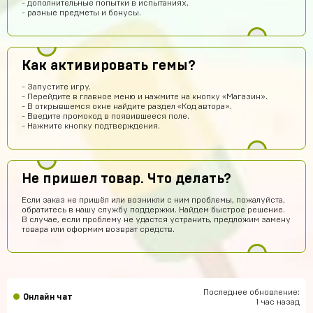
- дополнительные попытки в испытаниях,
Магаз топовый не кинули
- разные предметы и бонусы.
Артём Грошев
10 часов назад
Я не бот 12345
Как активировать гемы?
Даниил Кыров
10 часов назад
Думаю,это правда что дают акк по низким ценам
- Запустите игру.
- Перейдите в главное меню и нажмите на кнопку «Магазин».
Оятилло Хаитов
9 часов назад
- В открывшемся окне найдите раздел «Код автора».
- Введите промокод в появившееся поле.
Точно прям уверен уже 4 акк по фри фаер всё приходит
- Нажмите кнопку подтверждения.
😈
potkukocta
7 часов назад
Сайт топ!!!
Не пришел товар. Что делать?
Макс Коробков
6 часов назад
Если заказ не пришёл или возникли с ним проблемы, пожалуйста,
обратитесь в нашу службу поддержки. Найдем быстрое решение.
Топчик. Акк пришел теперь рублуюсь на нормальном а
В случае, если проблему не удастся устранить, предложим замену
не на дешманском лол
товара или оформим возврат средств.
Антон Трофимов
6 часов назад
крута
Лёша Бикметов
5 часов назад
Последнее обновление:
Онлайн чат
привет ЕСЛИ МЫ ВИДЕТЕ МЕНЯ ТО ЭТО НЕ БОТ
1 час назад