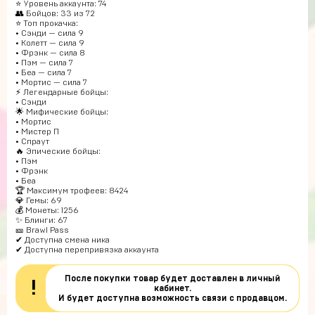
⭐ Уровень аккаунта: 74
👥 Бойцов: 33 из 72
⭐ Топ прокачка:
• Сэнди — сила 9
• Колетт — сила 9
• Фрэнк — сила 8
• Пэм — сила 7
• Беа — сила 7
• Мортис — сила 7
⚡ Легендарные бойцы:
• Сэнди
🌟 Мифические бойцы:
• Мортис
• Мистер П
• Спраут
🔥 Эпические бойцы:
• Пэм
• Фрэнк
• Беа
🏆 Максимум трофеев: 8424
💎 Гемы: 69
💰 Монеты: 1256
✨ Блинги: 67
🎫 Brawl Pass
✔ Доступна смена ника
✔ Доступна перепривязка аккаунта
После покупки товар будет доставлен в личный
!
кабинет.
И будет доступна возможность связи с продавцом.