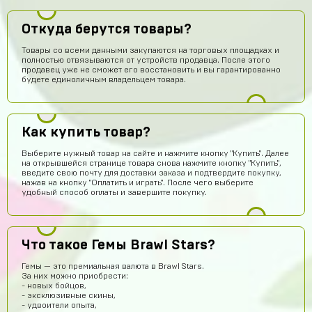
Откуда берутся товары?
Товары со всеми данными закупаются на торговых площадках и
полностью отвязываются от устройств продавца. После этого
продавец уже не сможет его восстановить и вы гарантированно
будете единоличным владельцем товара.
Как купить товар?
Выберите нужный товар на сайте и нажмите кнопку "Купить". Далее
на открывшейся странице товара снова нажмите кнопку "Купить",
введите свою почту для доставки заказа и подтвердите покупку,
нажав на кнопку "Оплатить и играть". После чего выберите
Амир Калтаев
14 часов назад
удобный способ оплаты и завершите покупку.
Офигетт
Женя Черных
14 часов назад
Сайт норм
Что такое Гемы Brawl Stars?
hits250908
13 часов назад
Гемы — это премиальная валюта в Brawl Stars.
За них можно приобрести:
Годно
- новых бойцов,
- эксклюзивные скины,
Fese
12 часов назад
- удвоители опыта,