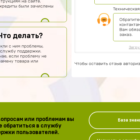
струкциям на сайте.
 кредиты были зачислены
Техническая
Обратите
контактам
Вам обяз
Что делать?
заказ.
кли с ним проблемы,
Загру
 службу поддержки.
чае, если проблему не
замену товара или
Чтобы оставить отзыв авториз
опросам или проблемам вы
База знан
 обратиться в службу
ржки пользователей.