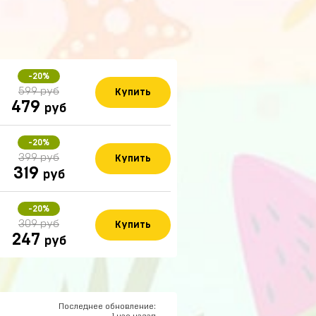
-20%
599 руб
Купить
479
руб
-20%
399 руб
Купить
319
руб
14 часов назад
-20%
309 руб
Купить
247
руб
13 часов назад
12 часов назад
Последнее обновление:
1 час назад