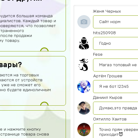
Офигетт
Женя Черных
рудится большая команда
иалистов. Каждый товар и
Сайт норм
роверяются, что позволяет
страненного
hits250908
 после продажи
у товару.
Годно
Fese
овары?
Магаз топовый не
аются на торговых
Артём Грошев
ваются от устройств
 уже не сможет его
Я не бот 12345
нно будете единоличным
Даниил Кыров
Думаю,это правда 
Оятилло Хаитов
е и нажмите кнопку
Точно прям уверен
 странице товара снова
приходит😈