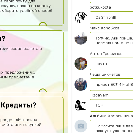
те свою почту для
покупку, нажав на кнопку
potkukocta
о выберите удобный способ
Сайт топ!!!
Макс Коробков
ы?
Топчик. Акк прише
нормальном а не 
триигровая валюта в
Антон Трофимов
крута
ных предложениях,
Лёша Бикметов
вным предметам в
привет ЕСЛИ МЫ В
Pizdavam
 Кредиты?
TOP
Альбина Хамадишина
 раздел «Магазин».
 счёта или покупкой
Помогите пж я ввё
аккаунт уже запл