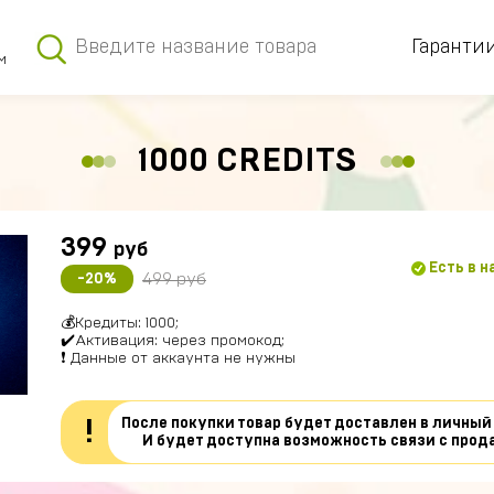
Гаранти
м
1000 CREDITS
399
руб
Есть в 
499 руб
-20%
💰Кредиты: 1000;
✔️Активация: через промокод;
❗ Данные от аккаунта не нужны
После покупки товар будет доставлен в личный
!
И будет доступна возможность связи с прод