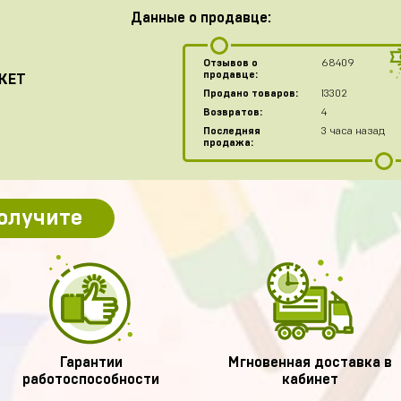
Данные о продавце:
Отзывов о
68409
продавце:
KET
Продано товаров:
13302
Возвратов:
4
Последняя
3 часа назад
продажа:
получите
Гарантии
Мгновенная доставка в
работоспособности
кабинет