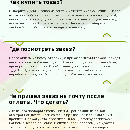
Как купить товар?
Выберите нужный товар на сайте и нажмите кнопку "Купить". Далее
на открывшейся странице товара снова нажмите кнопку "Купить",
введите свою почту для доставки заказа и подтвердите покупку,
нажав на кнопку "Оплатить и играть". После чего выберите
удобный способ оплаты и завершите покупку.
Абукар Хамхоев
15 часов назад
Где посмотреть заказ?
Top
После оплаты на почту, указанную при оформлении заказа, придет
Игорь Богданович
14 часов назад
письмо с ссылкой и инструкцией на его получение. Пожалуйста,
проверьте также папку "Спам" — иногда письма могут попадать
Збс, не обман👌
туда. Пройдите по полученной ссылке в личный кабинет,
перейдите в раздел "История покупок" и получите заказ.
Vladislav Vporyade
13 часов назад
Сайт топ
Timofei Fivtitwo
11 часов назад
Не пришел заказ на почту после
норм сайт
оплаты. Что делать?
somftdcrew
10 часов назад
Для начала проверьте папки Спам и Промоакции на вашей
электронной почте. Если заказ не пришёл или возникли с ним
Сайт просто супер
проблемы, пожалуйста, обратитесь в нашу службу поддержки.
Найдем быстрое решение. В случае, если проблему не удастся
Диана Щербетова
10 часов назад
устранить, предложим замену товара или оформим возврат