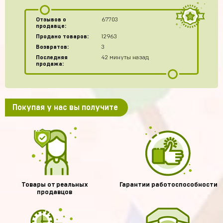
Отзывов о
67703
продавце:
Продано товаров:
12963
Возвратов:
3
Последняя
42 минуты назад
продажа:
Покупая у нас вы получите
Товары от реальных
Гарантии работоспособности
продавцов