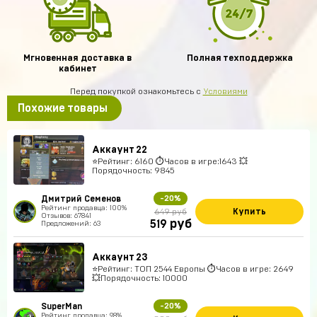
Мгновенная доставка в
Полная техподдержка
кабинет
Перед покупкой ознакомьтесь с
Условиями
Похожие товары
Аккаунт 22
⭐️Рейтинг: 6160 ⏱Часов в игре:1643 💥
Порядочность: 9845
Дмитрий Семенов
-20%
Рейтинг продавца: 100%
Купить
649 руб
Отзывов: 67841
руб
519
Предложений: 63
Аккаунт 23
⭐️Рейтинг: ТОП 2544 Европы ⏱Часов в игре: 2649
💥Порядочность: 10000
SuperMan
-20%
Рейтинг продавца: 98%