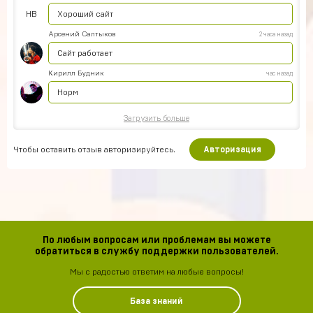
HB
Хороший сайт
Арсений Салтыков
2 часа назад
Сайт работает
Кирилл Будник
час назад
Норм
Загрузить больше
Чтобы оставить отзыв авторизируйтесь.
Авторизация
По любым вопросам или проблемам вы можете
обратиться в службу поддержки пользователей.
Мы с радостью ответим на любые вопросы!
База знаний