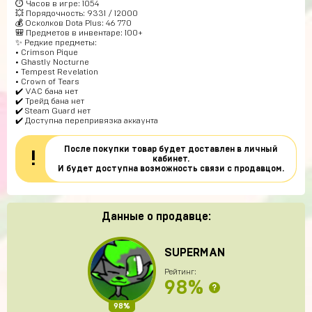
⏱ Часов в игре: 1054
💥 Порядочность: 9331 / 12000
💰 Осколков Dota Plus: 46 770
🎒 Предметов в инвентаре: 100+
✨ Редкие предметы:
• Crimson Pique
• Ghastly Nocturne
• Tempest Revelation
• Crown of Tears
✔️ VAC бана нет
✔️ Трейд бана нет
✔️ Steam Guard нет
✔️ Доступна перепривязка аккаунта
После покупки товар будет доставлен в личный
!
кабинет.
И будет доступна возможность связи с продавцом.
Данные о продавце:
SUPERMAN
Рейтинг:
98%
?
98%