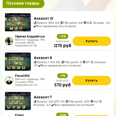
Похожие товары
Аккаунт 10
💰Золото: 854 312 📗Fifa-point: 68 🛑10💪 Игроки : 63
✔️Все привязки отсутствуют
Герман Андрейчук
-15%
Рейтинг продавца: 97%
Купить
1500 руб
Отзывов: 68033
руб
1275
Предложений: 86
Аккаунт 8
💰Золото: 1 743 016 📗Fifa-point: 0 🛑127 💪 Игроки :
39 ✔️Все привязки отсутствуют
Pavel1010
-5%
Рейтинг продавца: 98%
Купить
600 руб
Отзывов: 67964
руб
570
Предложений: 60
Аккаунт 7
💰Золото: 361 075 491 📗Fifa-point: 250 🛑442 💪
Игроки : 63 ✔️Все привязки отсутствуют
Freon
-20%