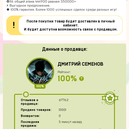
♻️116 общий атака 444900 равная 350000+
⚡️ Выгодное предложение.
🍀 100% гарантия. Более 1000 успешных сделок среди разных игр!
После покупки товар будет доставлен в личный
!
кабинет.
И будет доступна возможность связи с продавцом.
Данные о продавце:
ДМИТРИЙ СЕМЕНОВ
Рейтинг:
100%
?
100%
Отзывов о
67762
продавце:
Продано товаров:
13001
Возвратов:
0
Последняя
5 минут назад
продажа: