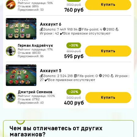
Рейтинг продавца: 96%
Купить
950 руб
Отзывов: 68116
руб
760
Предложений: 53
Аккаунт 6
💰Золото: 7 449 918 114 📗Fifa-point: 4 🛑2810 💪
Игроки : 42 ✔️Все привязки отсутствуют
Герман Андрейчук
-30%
Рейтинг продавца: 97%
Купить
850 руб
Отзывов: 68033
руб
595
Предложений: 86
Аккаунт 5
💰Золото: 2 524 218 📗Fifa-point: 0 🛑290 💪 Игроки :
27 ✔️Все привязки отсутствуют
Дмитрий Семенов
-20%
Рейтинг продавца: 100%
Купить
500 руб
Отзывов: 67762
руб
400
Предложений: 63
Чем вы отличаетесь от других
магазинов?