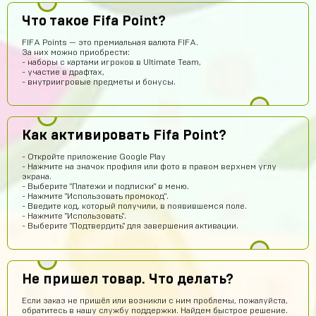
Что такое Fifa Point?
FIFA Points — это премиальная валюта FIFA.
vladimirleonov155
14 часов назад
За них можно приобрести:
- наборы с картами игроков в Ultimate Team,
Я купил акк
- участие в драфтах,
- внутриигровые предметы и бонусы.
Максим Донченко
13 часов назад
МД
Привет
Тимур Абдуллаев
13 часов назад
Как активировать Fifa Point?
Норм
- Откройте приложение Google Play
Дании Бабин
11 часов назад
- Нажмите на значок профиля или фото в правом верхнем углу
экрана.
А точно без обмана???
- Выберите "Платежи и подписки" в меню.
- Нажмите "Использовать промокод".
Кирилл Васильев
10 часов назад
- Введите код, который получили, в появившемся поле.
- Нажмите "Использовать".
Всё круто!
- Выберите "Подтвердить" для завершения активации.
Re:пингвин
10 часов назад
Хорошо может куплю
Не пришел товар. Что делать?
Denisych Tablovsky
8 часов назад
Если заказ не пришёл или возникли с ним проблемы, пожалуйста,
здравствуйте
обратитесь в нашу службу поддержки. Найдем быстрое решение.