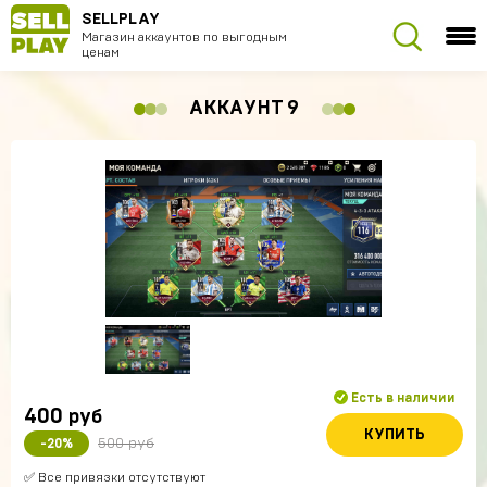
SELLPLAY
Магазин аккаунтов по выгодным
ценам
АККАУНТ 9
Есть в наличии
400
руб
КУПИТЬ
500 руб
-20%
✅ Все привязки отсутствуют