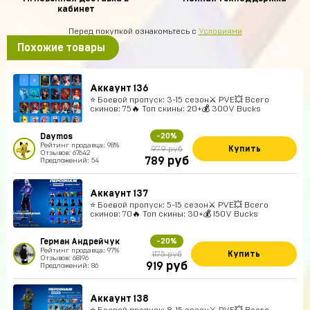
кабинет
Перед покупкой ознакомьтесь с
Условиями
Похожие товары
Аккаунт 136
⭐️ Боевой пропуск: 3-15 сезон⚔️ PVE💥 Всего
скинов: 75🔥 Топ скины: 20+💰 300V Bucks
Daymos
-20%
Рейтинг продавца: 98%
Купить
979 руб
Отзывов: 67642
руб
789
Предложений: 54
Аккаунт 137
⭐️ Боевой пропуск: 5-15 сезон⚔️ PVE💥 Всего
скинов: 70🔥 Топ скины: 30+💰 150V Bucks
Герман Андрейчук
-20%
Рейтинг продавца: 97%
Купить
1175 руб
Отзывов: 68196
руб
919
Предложений: 86
Аккаунт 138
⭐️ Боевой пропуск: 8-15 сезон⚔️ PVE💥 Всего