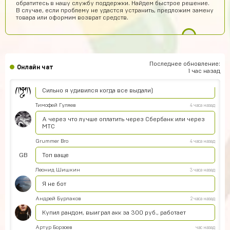
обратитесь в нашу службу поддержки. Найдем быстрое решение.
кнопку Google Play Выйти из текущего аккаунта Ввести
В случае, если проблему не удастся устранить, предложим замену
логин и пароль от купленного аккаунта (эти данные
товара или оформим возврат средств.
придут на почту после покупки) Загрузить новый
аккаунт В целях безопасности мы также рекомендуем
изменить пароль от почты.
Станислав
6 часов назад
С
куда вводить код для UC пополнения ?
Последнее обновление:
Онлайн чат
1 час назад
Agasfer
6 часов назад
Сильно я удивился когда все выдали)
Тимофей Гуляев
4 часа назад
А через что лучше оплатить через Сбербанк или через
МТС
Grummer Bro
4 часа назад
GB
Топ ваще
Леонид Шишкин
3 часа назад
Я не бот
Андрей Бурлаков
2 часа назад
Купил рандом, выиграл акк за 300 руб., работает
Артур Борзоев
час назад