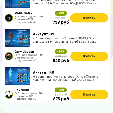
скинов: 102🔥 Топ скины: 20+💰 200V Bucks
Vidik DANs
-20%
Рейтинг продавца: 96%
Купить
925 руб
Отзывов: 68249
руб
739
Предложений: 65
Аккаунт 139
⭐️ Боевой пропуск: 11-15 сезон⚔️ PVE💥 Всего
скинов: 158🔥 Топ скины: 60+💰 823V Bucks
Gary Judson
-20%
Рейтинг продавца: 98%
Купить
1049 руб
Отзывов: 67901
руб
840
Предложений: 80
Аккаунт 140
⭐️ Боевой пропуск: 3-15 сезон⚔️ PVE💥 Всего
скинов: 90🔥 Топ скины: 10+💰 756V Bucks
Pavel1010
-20%
Рейтинг продавца: 98%
Купить
839 руб
Отзывов: 68142
руб
675
Предложений: 60