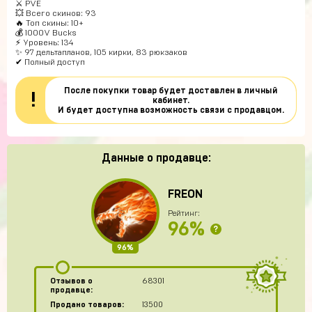
⚔️ PVE
💥 Всего скинов: 93
🔥 Топ скины: 10+
💰 1000V Bucks
⚡ Уровень: 134
✨ 97 дельтапланов, 105 кирки, 83 рюкзаков
✔ Полный доступ
После покупки товар будет доставлен в личный
!
кабинет.
И будет доступна возможность связи с продавцом.
Данные о продавце:
FREON
Рейтинг:
96%
?
96%
Отзывов о
68301
продавце:
Продано товаров:
13500