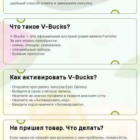
Здравствуйте
удобный способ оплаты и завершите покупку.
Иван Малиновский
12 часов назад
Короче сайт збс
Что такое V-Bucks?
Андрей
10 часов назад
V-Bucks — это официальная внутриигровая валюта Fortnite.
Найс
За них можно приобрести:
- скины, эмоции, украшения,
Мурат Нурахметов
9 часов назад
- специальные наборы,
- Боевые пропуски.
Привет
Рома Орлов
9 часов назад
STANDPROMO
Как активировать V-Bucks?
Андрей
8 часов назад
- Откройте программу запуска Epic Games.
Вход в аккаунт с помощью Supercell ID. Для того, чтобы
- Войдите в свою учётную запись.
войти в купленный Вами аккаунт нужно: Открыть
- Нажмите на значок профиля в правом верхнем углу.
настройки игры Нажать на кнопку Supercell ID Ввести
- Нажмите на «Активировать код».
логин от купленного вами аккаунта и нажать кнопку
- Введите код и нажмите «Активировать».
Войти Зайти на электронную почту (логин и пароль от
почты вы получаете после покупки) и скопировать
полученный код активации Вернуться в игру и
использовать код активации Загрузить новый аккаунт В
целях безопасности мы также рекомендуем изменить
Не пришел товар. Что делать?
пароль от почты. Вход в аккаунт с помощью аккаунта
Google Play. Для того, чтобы войти в купленный Вами
Если заказ не пришёл или возникли с ним проблемы, пожалуйста,
аккаунт нужно: Открыть настройки игры Нажать на