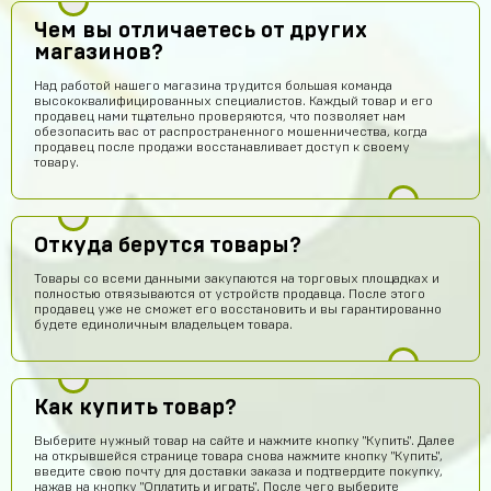
Чем вы отличаетесь от других
магазинов?
Над работой нашего магазина трудится большая команда
высококвалифицированных специалистов. Каждый товар и его
продавец нами тщательно проверяются, что позволяет нам
обезопасить вас от распространенного мошенничества, когда
продавец после продажи восстанавливает доступ к своему
товару.
Откуда берутся товары?
Товары со всеми данными закупаются на торговых площадках и
полностью отвязываются от устройств продавца. После этого
продавец уже не сможет его восстановить и вы гарантированно
Владислав Прохоров
14 часов назад
будете единоличным владельцем товара.
не реально нормальный сайт. купил акк за 300 руб,
пришло логин и пароль, поменял пароль, в акк зашел.
инвентарь прям как на скрине. супер магазин
Как купить товар?
Макс Шепард
14 часов назад
Не обман
Выберите нужный товар на сайте и нажмите кнопку "Купить". Далее
на открывшейся странице товара снова нажмите кнопку "Купить",
введите свою почту для доставки заказа и подтвердите покупку,
kotn37669
13 часов назад
нажав на кнопку "Оплатить и играть". После чего выберите