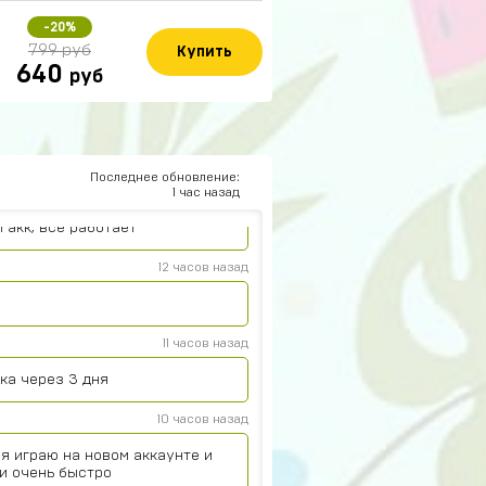
-20%
14 часов назад
799 руб
Купить
640
руб
14 часов назад
Последнее обновление:
13 часов назад
1 час назад
 акк, все работает
12 часов назад
11 часов назад
ока через 3 дня
10 часов назад
я играю на новом аккаунте и
и очень быстро