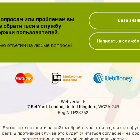
опросам или проблемам вы
База знан
 обратиться в службу
ржки пользователей.
Написать в служб
ью ответим на любые вопросы!
 Вы можете оставить на сайте, обрабатываются в целях его фун
е сайт. В противном случае это будет считаться согласием на о
соответствии с
политикой конфиденциальности
.