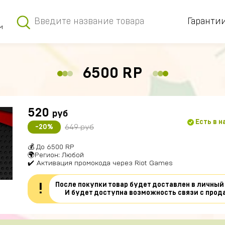
Гаранти
м
6500 RP
520
руб
Есть в 
649 руб
-20%
💰 До 6500 RP
🌍Регион: Любой
✔️ Активация промокода через Riot Games
После покупки товар будет доставлен в личный
!
И будет доступна возможность связи с прод