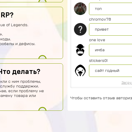
топ
 RP?
chromov78
ue of Legends.
привет
».
 коды.
one love
пробелы и дефисы.
имба
stickers01
Что делать?
сайт годный
кли с ним проблемы,
Загру
 службу поддержки.
чае, если проблему не
замену товара или
Чтобы оставить отзыв авториз