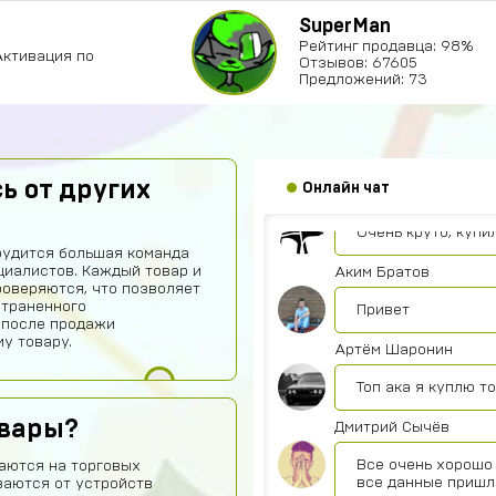
SuperMan
Данил Сало
Рейтинг продавца: 98%
Активация по
Отзывов: 67605
Норм
Предложений: 73
Nikita Kuvshinov
NK
Норм сайт
ь от других
Онлайн чат
LP彡F A G E N
Очень круто, купил
рудится большая команда
иалистов. Каждый товар и
Аким Братов
роверяются, что позволяет
страненного
Привет
 после продажи
у товару.
Артём Шаронин
Топ ака я куплю т
овары?
Дмитрий Сычёв
Все очень хорошо 
аются на торговых
все данные пришл
ваются от устройств