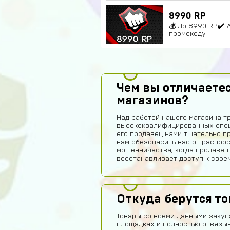
8990 RP
💰 До 8990 RP✔️ 
промокоду
Чем вы отличаетес
магазинов?
Над работой нашего магазина т
высококвалифицированных спец
его продавец нами тщательно п
нам обезопасить вас от распро
мошенничества, когда продавец
восстанавливает доступ к своем
Откуда берутся т
Товары со всеми данными закуп
площадках и полностью отвязы