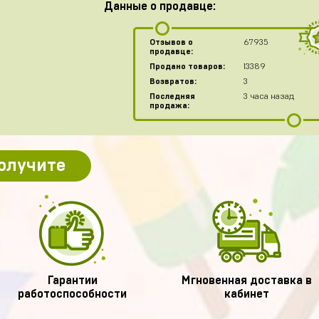
Данные о продавце:
Отзывов о
67935
продавце:
Продано товаров:
13389
Возвратов:
3
Последняя
3 часа назад
продажа:
получите
Гарантии
Мгновенная доставка в
работоспособности
кабинет