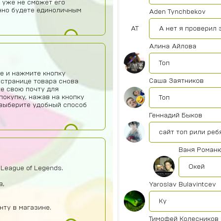
 уже не сможет его
нно будете единоличным
Aden Tynchbekov
AT
А нет я проверил 
Алина Айлова
Топ
е и нажмите кнопку
Саша Заятников
 странице товара снова
те свою почту для
покупку, нажав на кнопку
Топ
о выберите удобный способ
Геннадий Быков
сайт топ рили реб
Ваня Роман
Окей
League of Legends.
в,
Yaroslav Bulavintcev
Ку
нту в магазине.
Тимофей Колесников