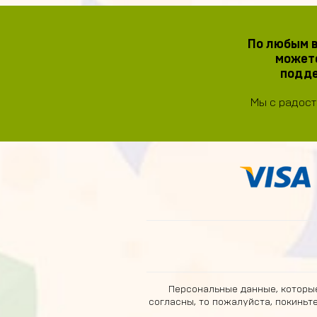
По любым в
можете
подде
Мы с радост
Персональные данные, которые
согласны, то пожалуйста, покиньт