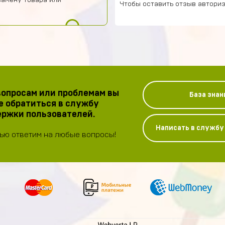
замену товара или
Чтобы оставить отзыв авториз
опросам или проблемам вы
База знан
 обратиться в службу
ржки пользователей.
Написать в служб
ью ответим на любые вопросы!