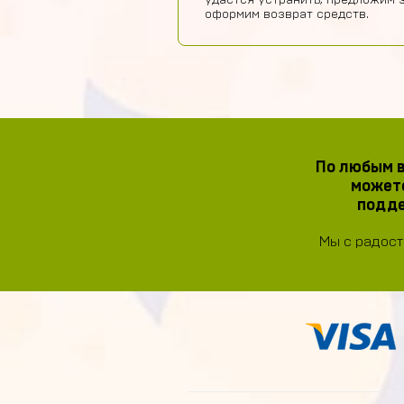
удастся устранить, предложим 
оформим возврат средств.
По любым в
можете
подде
Мы с радост