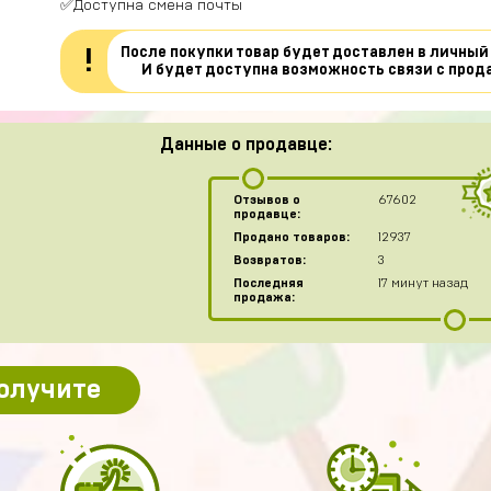
✅Доступна смена почты
После покупки товар будет доставлен в личный
!
И будет доступна возможность связи с прод
Данные о продавце:
Отзывов о
67602
продавце:
N
Продано товаров:
12937
Возвратов:
3
Последняя
17 минут назад
продажа:
получите