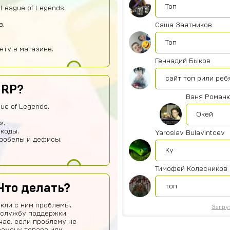
Топ
League of Legends.
в,
Саша Заятников
Топ
нту в магазине.
Геннадий Быков
сайт топ рили реб
 RP?
Ваня Роман
ue of Legends.
Окей
».
 коды.
Yaroslav Bulavintcev
пробелы и дефисы.
Ку
Тимофей Колесников
Что делать?
топ
кли с ним проблемы,
Загру
 службу поддержки.
чае, если проблему не