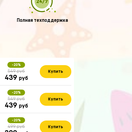
Полная техподдержка
-20%
549 руб
Купить
439
руб
-20%
549 руб
Купить
439
руб
-20%
499 руб
Купить