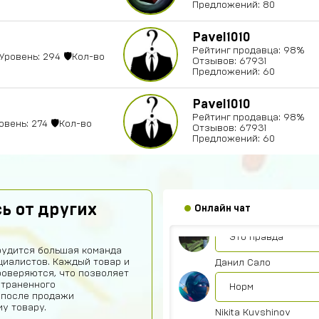
Предложений: 80
Pavel1010
Рейтинг продавца: 98%
Губайт Мухамедьяно
Уровень: 294 🛡Кол-во
Отзывов: 67931
Предложений: 60
Ребят я скинул 30
зарегестрироватьс
Pavel1010
Эмиль Спарт
Рейтинг продавца: 98%
овень: 274 🛡Кол-во
Отзывов: 67931
Зарегист
Предложений: 60
Али Ханский
Круто
ь от других
Онлайн чат
Азиз Шарипов
Это правда
рудится большая команда
иалистов. Каждый товар и
Данил Сало
роверяются, что позволяет
страненного
Норм
 после продажи
у товару.
Nikita Kuvshinov