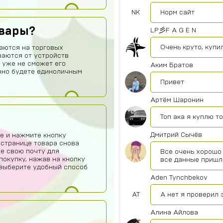
NK
Норм сайт
овары?
LP彡F A G E N
Очень круто, купил
аются на торговых
ваются от устройств
 уже не сможет его
Аким Братов
нно будете единоличным
Привет
Артём Шаронин
Топ ака я куплю т
Дмитрий Сычёв
е и нажмите кнопку
 странице товара снова
те свою почту для
Все очень хорошо 
покупку, нажав на кнопку
все данные пришл
о выберите удобный способ
Aden Tynchbekov
AT
А нет я проверил 
Алина Айлова