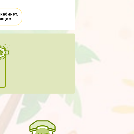
 кабинет.
авцом.