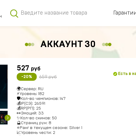
Гаранти
м
АККАУНТ 30
527
руб
Есть в 
659 руб
-20%
🌍Сервер: RU
⚡Уровень: 182
🛡Кол-во чемпионов: 147
💰IP(СЭ): 26591
💰RP(РП): 25
👀Эмоций: 33
✨Кол-во скинов: 50
🔮Страниц рун: 8
⭐️Ранг в текущем сезоне: Silver 1
📈Уровень чести: 2