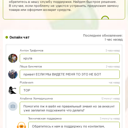
обратитесь в нашу службу поддержки. Найдем быстрое решение.
Точно прям уверен уже 4 акк по фри фаер всё приходит
В случае, если проблему не удастся устранить, предложим замену
😈
товара или оформим возврат средств.
potkukocta
5 часов назад
Сайт топ!!!
Макс Коробков
4 часа назад
Последнее обновление:
Онлайн чат
Топчик. Акк пришел теперь рублуюсь на нормальном а
1 час назад
не на дешманском лол
Антон Трофимов
3 часа назад
крута
Лёша Бикметов
2 часа назад
привет ЕСЛИ МЫ ВИДЕТЕ МЕНЯ ТО ЭТО НЕ БОТ
Pizdavam
час назад
TOP
Альбина Хамадишина
12 минут назад
Помогите пж я ввёл не правильный эмаил но за аккаунт
уже заплатил подскажите что делать?
Техническая поддержка
3 минуты назад
Обратитесь к нам в поддержку по контактам,