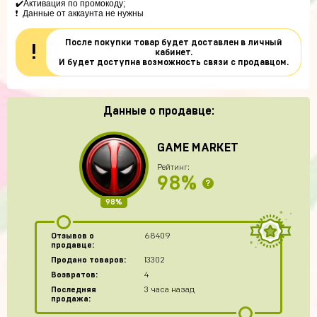
✔️Активация по промокоду; 

❗  Данные от аккаунта не нужны
После покупки товар будет доставлен в личный
!
кабинет.
И будет доступна возможность связи с продавцом.
Данные о продавце:
GAME MARKET
Рейтинг:
98%
?
98%
Отзывов о
68409
продавце:
Продано товаров:
13302
Возвратов:
4
Последняя
3 часа назад
продажа: