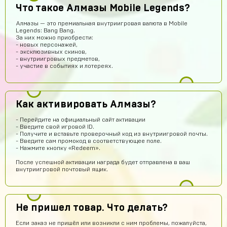
Купил
Что такое Алмазы Mobile Legends?
Алексей Волков
13 часов назад
Алмазы — это премиальная внутриигровая валюта в Mobile
Legends: Bang Bang.
Надежный))
За них можно приобрести:
- новых персонажей,
Амир Калтаев
12 часов назад
- эксклюзивных скинов,
- внутриигровых предметов,
Офигетт
- участие в событиях и лотереях.
Женя Черных
11 часов назад
Сайт норм
Как активировать Алмазы?
hits250908
10 часов назад
Годно
- Перейдите на официальный сайт активации
- Введите свой игровой ID.
Fese
9 часов назад
- Получите и вставьте проверочный код из внутриигровой почты.
- Введите сам промокод в соответствующее поле.
Магаз топовый не кинули
- Нажмите кнопку «Redeem».
Артём Грошев
8 часов назад
После успешной активации награда будет отправлена в ваш
внутриигровой почтовый ящик.
Я не бот 12345
Даниил Кыров
7 часов назад
Думаю,это правда что дают акк по низким ценам
Не пришел товар. Что делать?
Оятилло Хаитов
6 часов назад
Если заказ не пришёл или возникли с ним проблемы, пожалуйста,