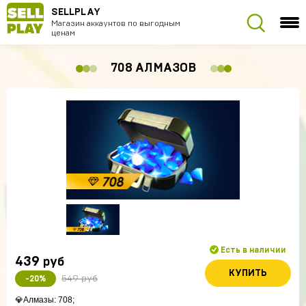
SELLPLAY
Магазин аккаунтов по выгодным
ценам
708 АЛМАЗОВ
Есть в наличии
439
руб
КУПИТЬ
549 руб
-20%
💎Алмазы: 708;
