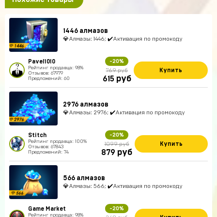
1446 алмазов
💎Алмазы: 1446; ✔️Активация по промокоду
Pavel1010
-20%
Рейтинг продавца: 98%
Купить
769 руб
Отзывов: 67979
руб
615
Предложений: 60
2976 алмазов
💎Алмазы: 2976; ✔️Активация по промокоду
Stitch
-20%
Рейтинг продавца: 100%
Купить
1099 руб
Отзывов: 67843
руб
879
Предложений: 74
566 алмазов
💎Алмазы: 566; ✔️Активация по промокоду
Game Market
-20%
Рейтинг продавца: 98%