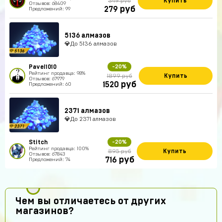
Купить
349 руб
Отзывов: 68409
руб
279
Предложений: 99
5136 алмазов
💎До 5136 алмазов
Pavel1010
-20%
Рейтинг продавца: 98%
Купить
1899 руб
Отзывов: 67979
руб
1520
Предложений: 60
2371 алмазов
💎До 2371 алмазов
Stitch
-20%
Рейтинг продавца: 100%
Купить
895 руб
Отзывов: 67843
руб
716
Предложений: 74
Чем вы отличаетесь от других
магазинов?