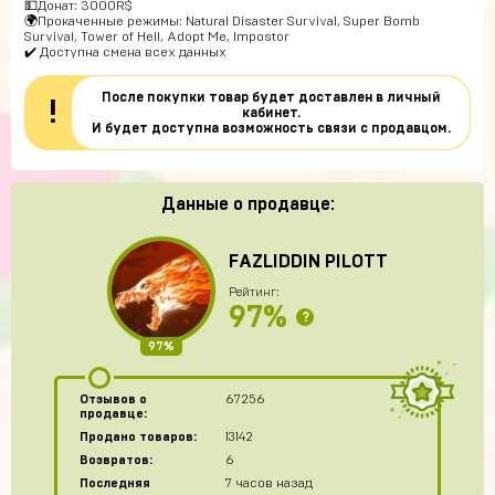
💵Донат: 3000R$
🌍Прокаченные режимы: Natural Disaster Survival, Super Bomb
Survival, Tower of Hell, Adopt Me, Impostor
✔️ Доступна смена всех данных
После покупки товар будет доставлен в личный
!
кабинет.
И будет доступна возможность связи с продавцом.
Данные о продавце:
FAZLIDDIN PILOTT
Рейтинг:
97%
?
97%
Отзывов о
67256
продавце:
Продано товаров:
13142
Возвратов:
6
Последняя
7 часов назад