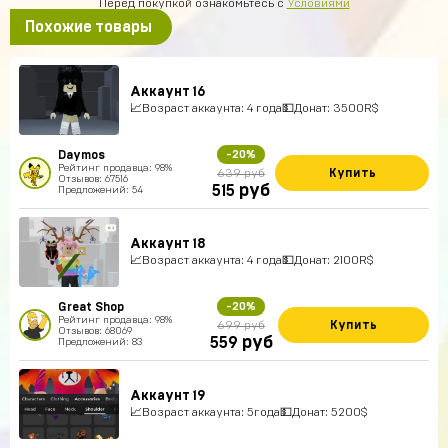
Перед покупкой ознакомьтесь с
Условиями
Похожие товары
Аккаунт 16
📈Возраст аккаунта: 4 года💵Донат: 3500R$
Daymos
-20%
Рейтинг продавца: 98%
Купить
639 руб
Отзывов: 67516
руб
515
Предложений: 54
Аккаунт 18
📈Возраст аккаунта: 4 года💵Донат: 2100R$
Great Shop
-20%
Рейтинг продавца: 98%
Купить
699 руб
Отзывов: 68069
руб
559
Предложений: 83
Аккаунт 19
📈Возраст аккаунта: 5года💵Донат: 5200$