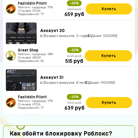
Fazliddin Pilott
-20%
Рейтинг продавца: 97%
Купить
799 руб
Отзывов: 67256
руб
659
Предложений: 77
Аккаунт 30
📈Возраст аккаунта: 3 года💵Донат: 5000R$
Great Shop
-20%
Рейтинг продавца: 98%
Купить
639 руб
Отзывов: 68069
руб
515
Предложений: 83
Аккаунт 31
📈Возраст аккаунта: 8 лет💵Донат: 9000R$
Fazliddin Pilott
-20%
Рейтинг продавца: 97%
Купить
799 руб
Отзывов: 67256
руб
639
Предложений: 77
Как обойти блокировку Роблокс?