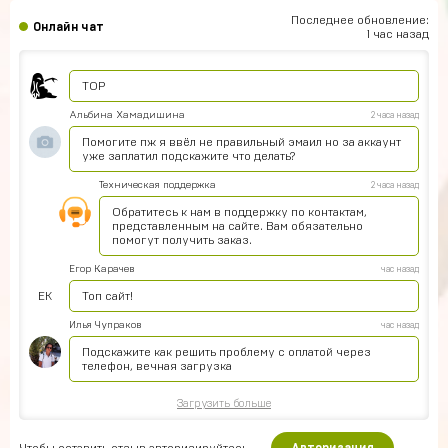
Лёша Бикметов
5 часов назад
Последнее обновление:
Онлайн чат
привет ЕСЛИ МЫ ВИДЕТЕ МЕНЯ ТО ЭТО НЕ БОТ
1 час назад
Pizdavam
4 часа назад
TOP
Альбина Хамадишина
2 часа назад
Помогите пж я ввёл не правильный эмаил но за аккаунт
уже заплатил подскажите что делать?
Техническая поддержка
2 часа назад
Обратитесь к нам в поддержку по контактам,
представленным на сайте. Вам обязательно
помогут получить заказ.
Егор Карачев
час назад
ЕК
Топ сайт!
Илья Чупраков
час назад
Подскажите как решить проблему с оплатой через
телефон, вечная загрузка
Загрузить больше