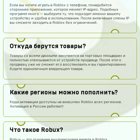
Если вы хотите играть в Roblox с телефона, понадобится
стороннее приложение, которое меняет IP-адрес. Подобных
программ много — выберите ту, что подходит именно вашему
устройству и удобна в использовании. После включения смены IP
вы сможете заходить в Roblox без ограничений.
Откуда берутся товары?
Товары со всеми данными закупаются на торговых площадках и
полностью отвязываются от устройств продавца. После этого
продавец уже не сможет его восстановить и вы гарантированно
будете единоличным владельцем товара.
Какие регионы можно пополнить?
Амир Калтаев
14 часов назад
Коды активации доступны на аккаунтах Roblox всех регионов.
Офигетт
Активация в России работает!
Женя Черных
14 часов назад
Сайт норм
Что такое Robux?
hits250908
13 часов назад
Robux — это основная внутриигровая валюта в Roblox.