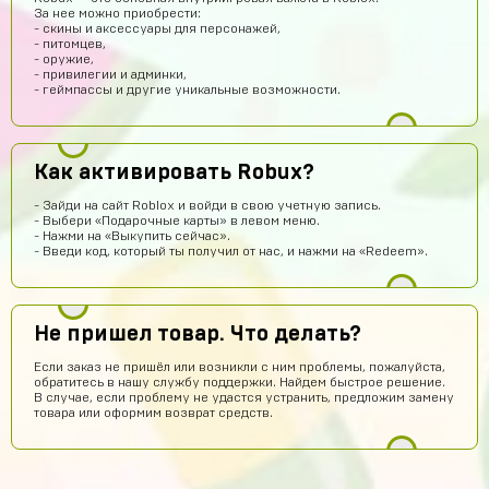
Годно
За нее можно приобрести:
- скины и аксессуары для персонажей,
Fese
11 часов назад
- питомцев,
- оружие,
Магаз топовый не кинули
- привилегии и админки,
- геймпассы и другие уникальные возможности.
Артём Грошев
10 часов назад
Я не бот 12345
Даниил Кыров
10 часов назад
Как активировать Robux?
Думаю,это правда что дают акк по низким ценам
- Зайди на сайт Roblox и войди в свою учетную запись.
Оятилло Хаитов
8 часов назад
- Выбери «Подарочные карты» в левом меню.
- Нажми на «Выкупить сейчас».
Точно прям уверен уже 4 акк по фри фаер всё приходит
- Введи код, который ты получил от нас, и нажми на «Redeem».
😈
potkukocta
7 часов назад
Сайт топ!!!
Не пришел товар. Что делать?
Макс Коробков
6 часов назад
Если заказ не пришёл или возникли с ним проблемы, пожалуйста,
обратитесь в нашу службу поддержки. Найдем быстрое решение.
Топчик. Акк пришел теперь рублуюсь на нормальном а
В случае, если проблему не удастся устранить, предложим замену
не на дешманском лол
товара или оформим возврат средств.
Антон Трофимов
6 часов назад
крута