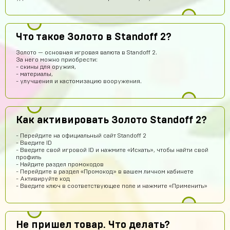
Подходит на ps4?
Айнур Кулиева
13 часов назад
Что такое Золото в Standoff 2?
Акк пришел)))
Золото — основная игровая валюта в Standoff 2.
Иван Горобинский
13 часов назад
За него можно приобрести:
- скины для оружия,
Куда пришел? На почту?
- материалы,
- улучшения и кастомизацию вооружения.
Гоша Кемертелидзе
13 часов назад
ГК
Я хз насчёт сайта. Куплю аккаунт и напишу ещё раз
обман, или нет
Как активировать Золото Standoff 2?
Daniel Abazov
11 часов назад
DA
куплю
- Перейдите на официальный сайт Standoff 2
- Введите ID
Алексей Санкин
11 часов назад
- Введите свой игровой ID и нажмите «Искать», чтобы найти свой
профиль
норм сайт
- Найдите раздел промокодов
- Перейдите в раздел «Промокод» в вашем личном кабинете
Hesen Baqiri
10 часов назад
- Активируйте код
- Введите ключ в соответствующее поле и нажмите «Применить»
HB
Хороший сайт
Арсений Салтыков
9 часов назад
Сайт работает
Не пришел товар. Что делать?