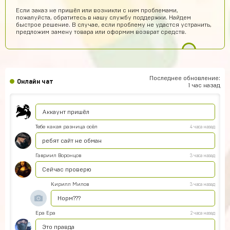
Кирилл Будник
7 часов назад
Если заказ не пришёл или возникли с ним проблемами,
пожалуйста, обратитесь в нашу службу поддержки. Найдем
Норм
быстрое решение. В случае, если проблему не удастся устранить,
предложим замену товара или оформим возврат средств.
Юрий Маслов
6 часов назад
Михаил Федоров заходи в игру под этим логином и
паролем и все
akimgotovsev2019
5 часов назад
Последнее обновление:
Онлайн чат
здарова
1 час назад
Джон
4 часа назад
Аккаунт пришёл
Тебе какая разница осёл
4 часа назад
ребят сайт не обман
Гавриил Воронцов
3 часа назад
Сейчас проверю
Кирилл Милов
3 часа назад
Норм???
Ера Ера
2 часа назад
Это правда