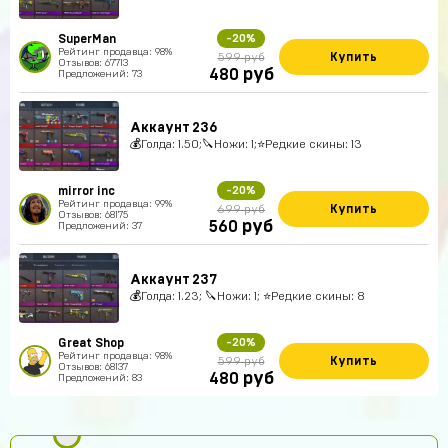
SuperMan
-20%
Рейтинг продавца: 98%
Купить
599 руб
Отзывов: 67713
руб
480
Предложений: 73
Аккаунт 236
💰Голда: 1.50;🔪Ножи: 1;⭐️Редкие скины: 13
mirror inc
-20%
Рейтинг продавца: 99%
Купить
699 руб
Отзывов: 68175
руб
560
Предложений: 37
Аккаунт 237
💰Голда: 1.23; 🔪Ножи: 1; ⭐️Редкие скины: 8
Great Shop
-20%
Рейтинг продавца: 98%
Купить
599 руб
Отзывов: 68137
руб
480
Предложений: 83