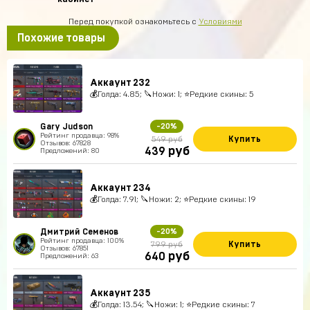
Перед покупкой ознакомьтесь с
Условиями
Похожие товары
Аккаунт 232
💰Голда: 4.85; 🔪Ножи: 1; ⭐️Редкие скины: 5
Gary Judson
-20%
Рейтинг продавца: 98%
Купить
549 руб
Отзывов: 67828
руб
439
Предложений: 80
Аккаунт 234
💰Голда: 7.91; 🔪Ножи: 2; ⭐️Редкие скины: 19
Дмитрий Семенов
-20%
Рейтинг продавца: 100%
Купить
799 руб
Отзывов: 67851
руб
640
Предложений: 63
Аккаунт 235
💰Голда: 13.54; 🔪Ножи: 1; ⭐️Редкие скины: 7