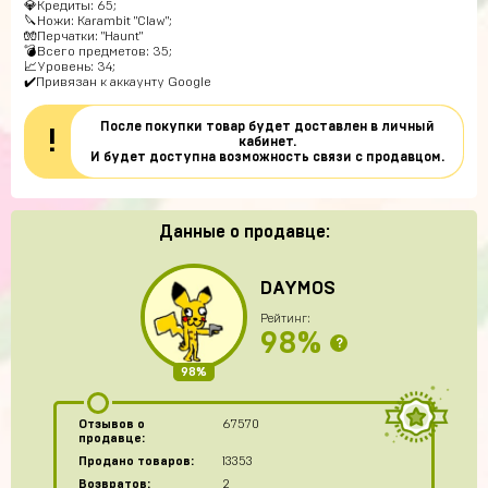
💎Кредиты: 65;
🔪Ножи: Karambit "Claw";
🧤Перчатки: "Haunt"
💣Всего предметов: 35;
📈Уровень: 34;
✔️Привязан к аккаунту Google
После покупки товар будет доставлен в личный
!
кабинет.
И будет доступна возможность связи с продавцом.
Данные о продавце:
DAYMOS
Рейтинг:
98%
?
98%
Отзывов о
67570
продавце:
Продано товаров:
13353
Возвратов:
2