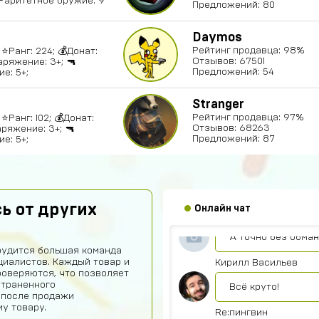
Раритетное оружие: 9
Предложений: 80
Daymos
Рейтинг продавца: 98%
⭐️Ранг: 224; 💰Донат:
Отзывов: 67501
аряжение: 3+; 🔫
Предложений: 54
е: 5+;
Stranger
Рейтинг продавца: 97%
️Ранг: 102; 💰Донат:
Отзывов: 68263
ряжение: 3+; 🔫
Предложений: 87
е: 5+;
Тимур Абдуллаев
Норм
ь от других
Онлайн чат
Дании Бабин
А точно без обма
рудится большая команда
иалистов. Каждый товар и
Кирилл Васильев
роверяются, что позволяет
страненного
Всё круто!
 после продажи
у товару.
Re:пингвин