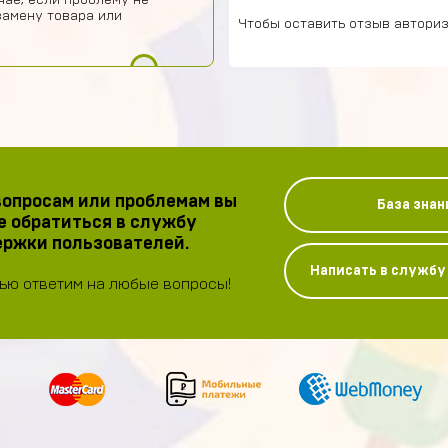
чае, если проблему не
замену товара или
Чтобы оставить отзыв авториз
опросам или проблемам вы
База знан
 обратиться в службу
ржки пользователей.
Написать в служб
ью ответим на любые вопросы!