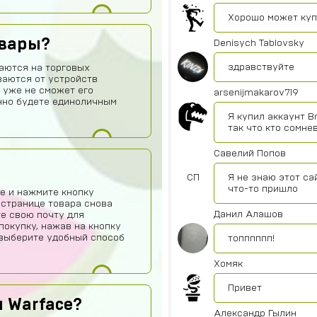
Хорошо может ку
овары?
Denisych Tablovsky
здравствуйте
аются на торговых
ваются от устройств
 уже не сможет его
arsenijmakarov719
нно будете единоличным
Я купил аккаунт B
так что кто сомне
Савелий Попов
СП
Я не знаю этот са
что-то пришло
е и нажмите кнопку
 странице товара снова
Данил Алашов
те свою почту для
покупку, нажав на кнопку
о выберите удобный способ
топппппп!
Хомяк
Привет
 Warface?
Александр Гылин