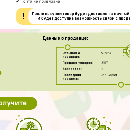
✔ Почта не привязана
После покупки товар будет доставлен в личный
!
И будет доступна возможность связи с прод
Данные о продавце:
Отзывов о
67823
продавце:
Продано товаров:
13157
Возвратов:
0
?
Последняя
час назад
продажа:
получите