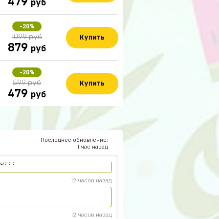
479
руб
-20%
1099 руб
Купить
879
руб
-20%
599 руб
Купить
479
руб
15 часов назад
Последнее обновление:
13 часов назад
1 час назад
на???
12 часов назад
12 часов назад