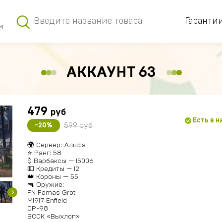
Гаранти
м
АККАУНТ 63
479
руб
Есть в 
599 руб
-20%
🌍 Сервер: Альфа
⭐ Ранг: 58
$ Варбаксы — 15006
💵 Кредиты — 12
👑 Короны — 55
🔫 Оружие:
FN Famas Grot
M1917 Enfield
СР-98
ВССК «Выхлоп»