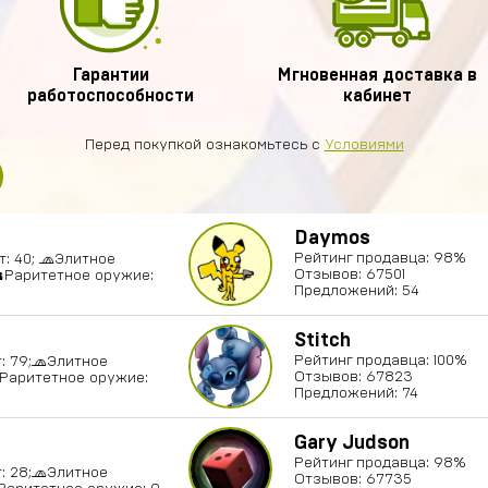
Гарантии
Мгновенная доставка в
работоспособности
кабинет
Перед покупкой ознакомьтесь с
Условиями
Daymos
Рейтинг продавца: 98%
ат: 40; 🧢Элитное
Отзывов: 67501
🔫Раритетное оружие:
Предложений: 54
Stitch
Рейтинг продавца: 100%
т: 79;🧢Элитное
Отзывов: 67823
Раритетное оружие:
Предложений: 74
Gary Judson
Рейтинг продавца: 98%
т: 28;🧢Элитное
Отзывов: 67735