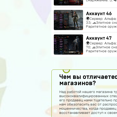
снаряжение: 3;🔫
Аккаунт 46
🌍Сервер: Альфа; 
33; 🧢Элитное сн
Раритетное оружи
Аккаунт 47
🌍Сервер: Альфа; ⭐
70; 🧢Элитное сна
Раритетное оружи
Чем вы отличаетес
магазинов?
Над работой нашего магазина т
высококвалифицированных спец
его продавец нами тщательно п
нам обезопасить вас от распро
мошенничества, когда продавец
восстанавливает доступ к своем