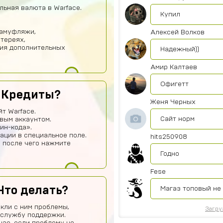
льная валюта в Warface.
Купил
камуфляжи,
Алексей Волков
отереях,
тия дополнительных
Надежный))
Амир Калтаев
Офигетт
 Кредиты?
Женя Черных
т Warface.
Сайт норм
вым аккаунтом.
ин-кода».
ации в специальное поле.
hits250908
, после чего нажмите
Годно
Fese
Что делать?
Магаз топовый не
кли с ним проблемы,
Загру
 службу поддержки.