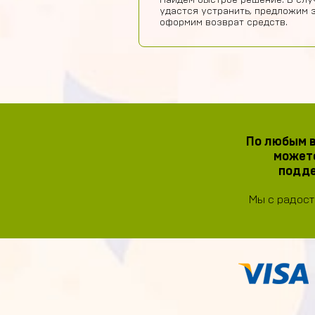
Найдем быстрое решение. В слу
удастся устранить, предложим 
оформим возврат средств.
По любым в
можете
подде
Мы с радост