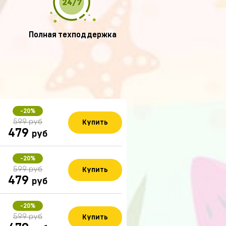
Полная техподдержка
-20%
599 руб
Купить
479
руб
-20%
599 руб
Купить
479
руб
-20%
599 руб
Купить