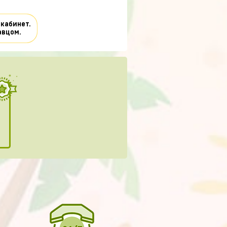
 кабинет.
авцом.