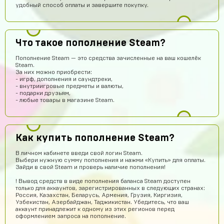
удобный способ оплаты и завершите покупку.
Антон Трофимов
15 часов назад
крута
Лёша Бикметов
14 часов назад
Что такое пополнение Steam?
привет ЕСЛИ МЫ ВИДЕТЕ МЕНЯ ТО ЭТО НЕ БОТ
Пополнение Steam — это средства зачисленные на ваш кошелёк
Steam.
Pizdavam
13 часов назад
За них можно приобрести:
- игрф, дополнения и саундтреки,
TOP
- внутриигровые предметы и валюты,
- подарки друзьям,
Альбина Хамадишина
11 часов назад
- любые товары в магазине Steam.
Помогите пж я ввёл не правильный эмаил но за аккаунт
уже заплатил подскажите что делать?
Техническая поддержка
11 часов назад
Как купить пополнение Steam?
Обратитесь к нам в поддержку по контактам,
представленным на сайте. Вам обязательно
В личном кабинете введи свой логин Steam.
помогут получить заказ.
Выбери нужную сумму пополнения и нажми «Купить» для оплаты.
Зайди в свой Steam и проверь наличие пополнения!
Егор Карачев
10 часов назад
! Вывод средств в виде пополнения баланса Steam доступен
ЕК
Топ сайт!
только для аккаунтов, зарегистрированных в следующих странах:
Россия, Казахстан, Беларусь, Армения, Грузия, Киргизия,
Илья Чупраков
10 часов назад
Узбекистан, Азербайджан, Таджикистан. Убедитесь, что ваш
аккаунт принадлежит к одному из этих регионов перед
Подскажите как решить проблему с оплатой через
оформлением запроса на пополнение.
телефон, вечная загрузка