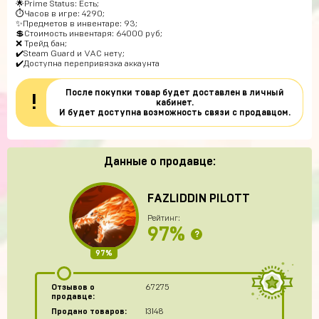
🌟Prime Status: Есть;
⏱Часов в игре: 4290;
✨Предметов в инвентаре: 93;
💲Стоимость инвентаря: 64000 руб;
❌ Трейд бан;
✔️Steam Guard и VAC нету;
✔️Доступна перепривязка аккаунта
После покупки товар будет доставлен в личный
!
кабинет.
И будет доступна возможность связи с продавцом.
Данные о продавце:
FAZLIDDIN PILOTT
Рейтинг:
97%
?
97%
Отзывов о
67275
продавце:
Продано товаров:
13148