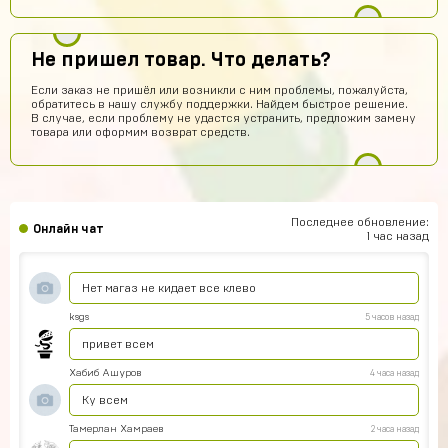
Артём Пащенко
9 часов назад
Топ
Не пришел товар. Что делать?
Vladimir Shumskiy
8 часов назад
Если заказ не пришёл или возникли с ним проблемы, пожалуйста,
обратитесь в нашу службу поддержки. Найдем быстрое решение.
Классный сайт и товары!
В случае, если проблему не удастся устранить, предложим замену
товара или оформим возврат средств.
Даниил Смирнов
8 часов назад
Как пополнить боланс
Rimma Margaryan
7 часов назад
Там с верху есть твой акк в левом верхнем углу и
Последнее обновление:
Онлайн чат
там у тебя 0 рублей на них нажимай и всё
1 час назад
Саша Соколов
5 часов назад
Нет магаз не кидает все клево
ksgs
5 часов назад
привет всем
Хабиб Ашуров
4 часа назад
Ку всем
Тамерлан Хамраев
2 часа назад