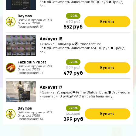
Есть;💲Стоимость инвентаря: 8000 руб;❌ Трейд
бан;
Daymos
-20%
Рейтинг продавца: 98%
Купить
690 руб
Отзывов: 67528
руб
552
Предложений: 54
Аккаунт 15
⭐️Звание: Сильвер 4;🌟Prime Status:
Есть;💲Стоимость инвентаря: 46000 руб;❌ Трейд
бан;
Fazliddin Pilott
-20%
Рейтинг продавца: 97%
Купить
599 руб
Отзывов: 67275
руб
479
Предложений: 77
Аккаунт 17
⭐️Звание: Устарело🌟Prime Status: Есть;💲Стоимость
инвентаря: 0 руб;✔️VAC и трейд бана нету;
Daymos
-20%
Рейтинг продавца: 98%
Купить
499 руб
Отзывов: 67528
руб
399
Предложений: 54