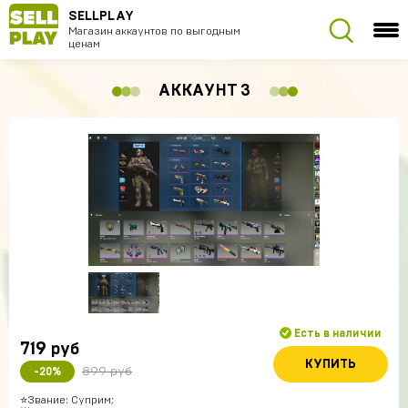
SELLPLAY
Магазин аккаунтов по выгодным
ценам
АККАУНТ 3
Есть в наличии
719
руб
КУПИТЬ
899 руб
-20%
⭐️Звание: Суприм;