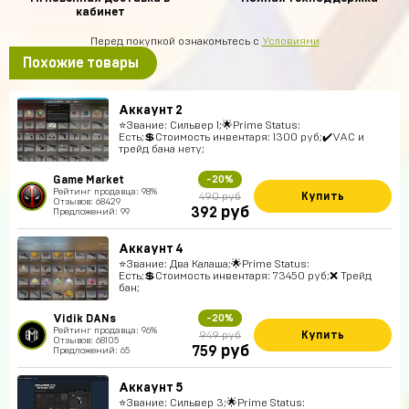
кабинет
Перед покупкой ознакомьтесь с
Условиями
Похожие товары
Аккаунт 2
⭐️Звание: Сильвер 1;🌟Prime Status:
Есть;💲Стоимость инвентаря: 1300 руб;✔️VAC и
трейд бана нету;
Game Market
-20%
Рейтинг продавца: 98%
Купить
490 руб
Отзывов: 68429
руб
392
Предложений: 99
Аккаунт 4
⭐️Звание: Два Калаша;🌟Prime Status:
Есть;💲Стоимость инвентаря: 73450 руб;❌ Трейд
бан;
Vidik DANs
-20%
Рейтинг продавца: 96%
Купить
949 руб
Отзывов: 68105
руб
759
Предложений: 65
Аккаунт 5
⭐️Звание: Сильвер 3;🌟Prime Status: