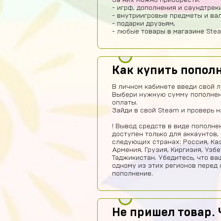
За них можно приобрести:
- игрф, дополнения и саундтреки
- внутриигровые предметы и ва
- подарки друзьям,
- любые товары в магазине Ste
Как купить попол
В личном кабинете введи свой л
Выбери нужную сумму пополнен
оплаты.
Зайди в свой Steam и проверь 
! Вывод средств в виде пополн
доступен только для аккаунтов,
следующих странах: Россия, Каз
Армения, Грузия, Киргизия, Узб
Таджикистан. Убедитесь, что ва
одному из этих регионов перед
пополнение.
Не пришел товар. 