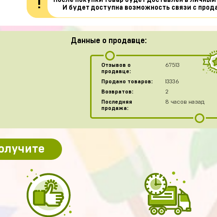
После покупки товар будет доставлен в личный
!
И будет доступна возможность связи с прод
Данные о продавце:
Отзывов о
67513
продавце:
Продано товаров:
13336
Возвратов:
2
Последняя
8 часов назад
продажа:
получите