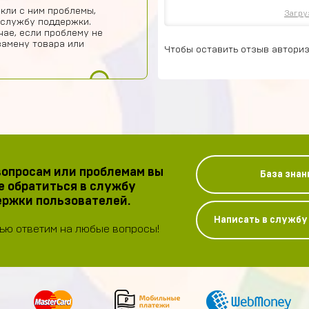
кли с ним проблемы,
Загру
 службу поддержки.
чае, если проблему не
замену товара или
Чтобы оставить отзыв авториз
опросам или проблемам вы
База знан
 обратиться в службу
ржки пользователей.
Написать в служб
ью ответим на любые вопросы!