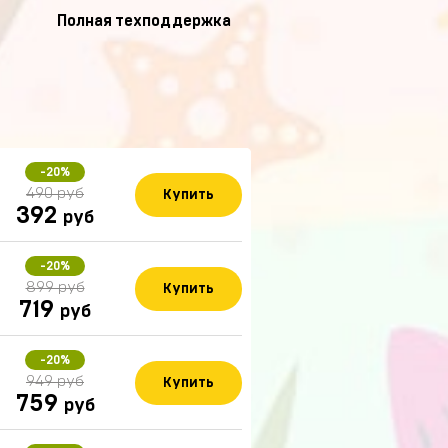
Полная техподдержка
-20%
490 руб
Купить
392
руб
-20%
899 руб
Купить
719
руб
-20%
949 руб
Купить
759
руб