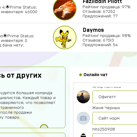
Fazliddin Pilott
Рейтинг продавца: 97%
 4;🌟Prime Status:
Отзывов: 67252
 инвентаря: 46000
Предложений: 77
Daymos
Рейтинг продавца: 98%
о🌟Prime Status:
Отзывов: 67513
 инвентаря: 0
Александр Гылин
Предложений: 54
д бана нету;
Купил
Алексей Волков
ь от других
Онлайн чат
Надежный))
Амир Калтаев
рудится большая команда
Офигетт
иалистов. Каждый товар и
роверяются, что позволяет
страненного
Женя Черных
 после продажи
у товару.
Сайт норм
hits250908