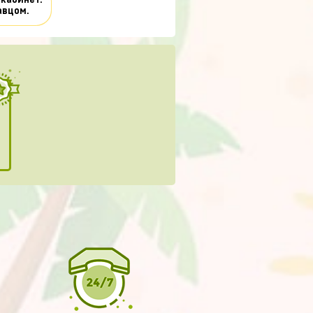
 кабинет.
авцом.