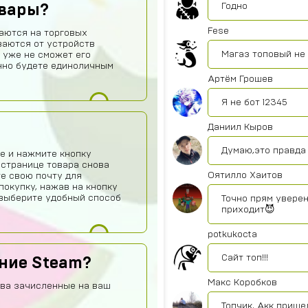
Годно
овары?
Fese
аются на торговых
ваются от устройств
Магаз топовый не
 уже не сможет его
нно будете единоличным
Артём Грошев
Я не бот 12345
Даниил Кыров
Думаю,это правда 
е и нажмите кнопку
 странице товара снова
Оятилло Хаитов
те свою почту для
покупку, нажав на кнопку
о выберите удобный способ
Точно прям уверен
приходит😈
potkukocta
Сайт топ!!!
ение Steam?
Макс Коробков
тва зачисленные на ваш
Топчик. Акк прише