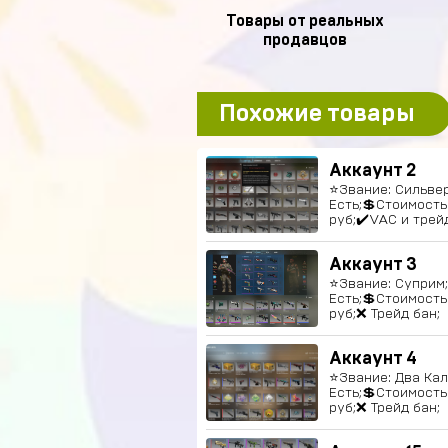
Товары от реальных
продавцов
Похожие товары
Аккаунт 2
⭐️Звание: Сильвер
Есть;💲Стоимость
руб;✔️VAC и трей
Аккаунт 3
⭐️Звание: Суприм;
Есть;💲Стоимость
руб;❌ Трейд бан;
Аккаунт 4
⭐️Звание: Два Кал
Есть;💲Стоимость
руб;❌ Трейд бан;