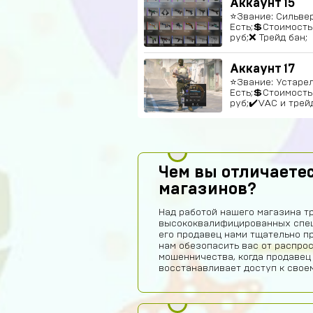
Аккаунт 15
⭐️Звание: Сильвер
Есть;💲Стоимость
руб;❌ Трейд бан;
Аккаунт 17
⭐️Звание: Устарел
Есть;💲Стоимость
руб;✔️VAC и трей
Чем вы отличаетес
магазинов?
Над работой нашего магазина т
высококвалифицированных спец
его продавец нами тщательно п
нам обезопасить вас от распро
мошенничества, когда продавец
восстанавливает доступ к своем