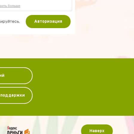
зить больше
ируйтесь.
Авторизация
ий
у поддержки
Наверх