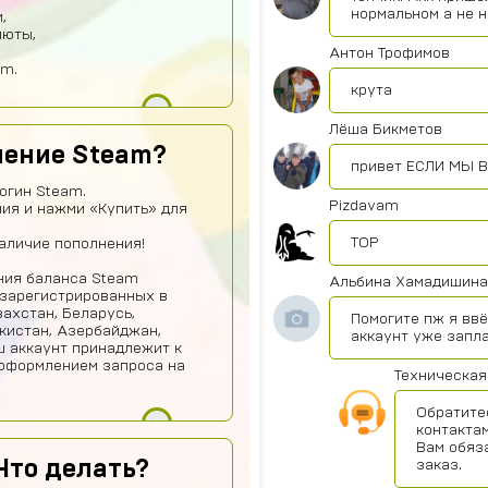
нормальном а не 
,
люты,
Антон Трофимов
am.
крута
Лёша Бикметов
нение Steam?
привет ЕСЛИ МЫ В
огин Steam.
Pizdavam
ия и нажми «Купить» для
TOP
наличие пополнения!
ения баланса Steam
Альбина Хамадишина
 зарегистрированных в
ахстан, Беларусь,
Помогите пж я ввё
екистан, Азербайджан,
аккаунт уже запл
ш аккаунт принадлежит к
 оформлением запроса на
Техническая
Обратите
контактам
Вам обяз
Что делать?
заказ.