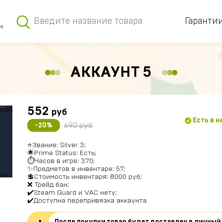
Гаранти
м
АККАУНТ 5
552
руб
Есть в 
690 руб
-20%
⭐️Звание: Silver 3;
🌟Prime Status: Есть;
⏱Часов в игре: 370;
✨Предметов в инвентаре: 57;
💲Стоимость инвентаря: 8000 руб;
❌ Трейд бан;
✔️Steam Guard и VAC нету;
✔️Доступна перепривязка аккаунта